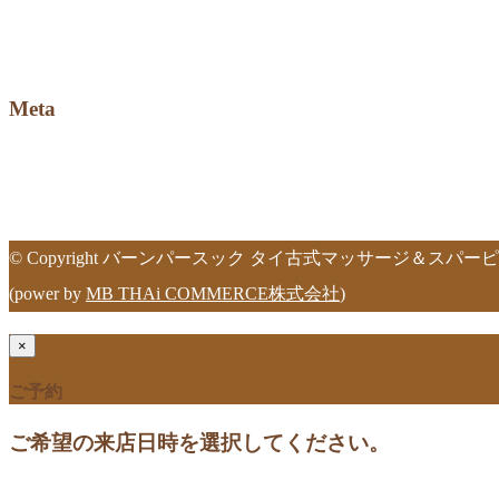
タイマッサージ
大森タイマッサージ
大森タイ古式マッサージ
Meta
Log in
Entries feed
Comments feed
WordPress.org
© Copyright バーンパースック タイ古式マッサージ＆スパーピュアティー
(power by
MB THAi COMMERCE株式会社
)
×
ご予約
ご希望の来店日時を選択してください。
[booked-calendar]