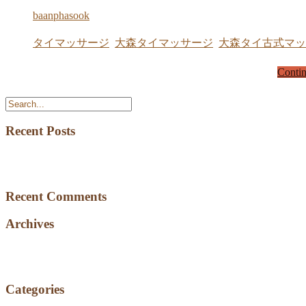
baanphasook
2024年6月29日
タイマッサージ
,
大森タイマッサージ
,
大森タイ古式マッ
サイト登録宣伝AULhttps://thai-kosiki.net/http://www.ekite ..
Conti
Recent Posts
Omori Thai Traditional Massage & Spa Beauty
link
Recent Comments
Archives
July 2024
June 2024
Categories